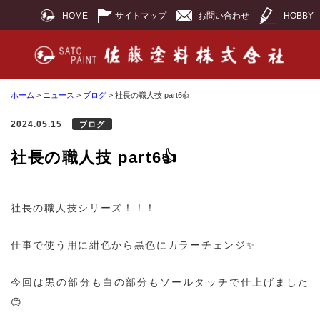
HOME
サイトマップ
お問い合わせ
HOBBY
ホーム
>
ニュース
>
ブログ
>
社長の職人技 part6👍
2024.05.15
ブログ
社長の職人技 part6👍
社長の職人技シリーズ！！！
仕事で使う用に紺色から黒色にカラーチェンジ✨
今回は黒の部分も白の部分もソールタッチで仕上げました
😊